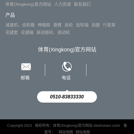
体育(Xingkong)官方网站
人力资源
联系我们
产品
减速机、齿轮箱
伸缩部
悬臂
齿轮
齿轮轴
齿圈
行星架
花键套
花键轴
驱动链轮、驱动轮
体育(Xingkong)官方网站
邮箱
电话
0510-83833330
Copyright 2021 版权所有：体育(Xingkong)官方网站 //daihoiseo.com/ 备
案号：
网站地图
网站地图