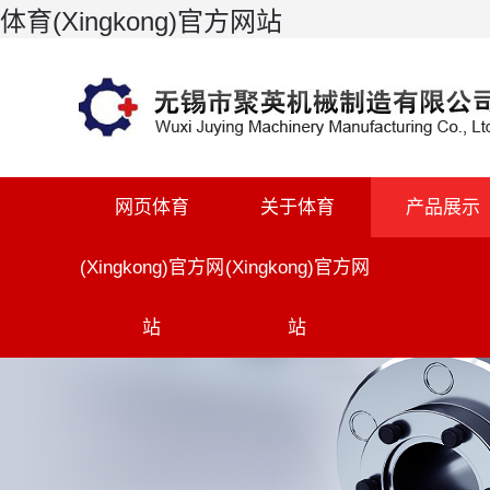
体育(Xingkong)官方网站
网页体育
关于体育
产品展示
(Xingkong)官方网
(Xingkong)官方网
站
站