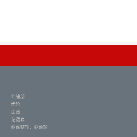
伸缩部
齿轮
齿圈
花键套
驱动链轮、驱动轮