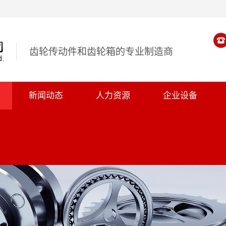
齿轮传动件和齿轮箱的专业制造商
新闻动态
人力资源
企业设备