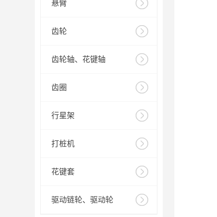
悬臂
齿轮
齿轮轴、花键轴
齿圈
行星架
打桩机
花键套
驱动链轮、驱动轮