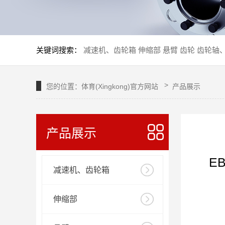
关键词搜索：
减速机、齿轮箱
伸缩部
悬臂
齿轮
齿轮轴
>
您的位置：
体育(Xingkong)官方网站
产品展示
产品展示
E
减速机、齿轮箱
伸缩部