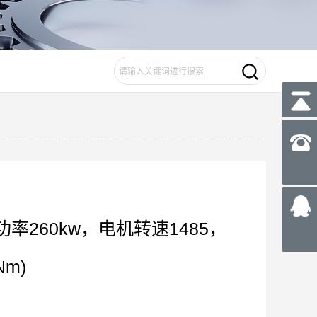
机功率260kw，电机转速1485，
Nm)