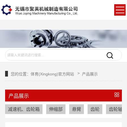
体育(Xingkong)官方网站
>
您的位置：
体育(Xingkong)官方网站
产品展示
产品展示
减速机、齿轮箱
伸缩部
悬臂
齿轮
齿轮轴、