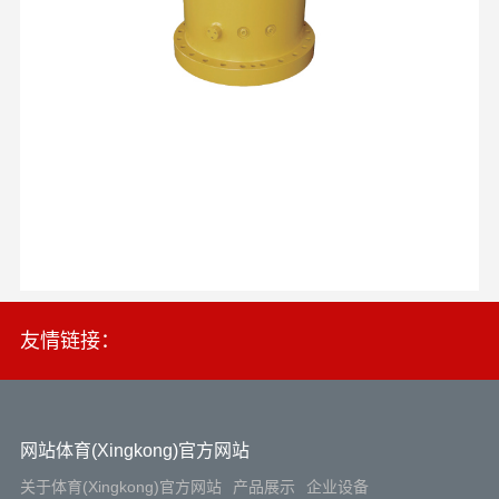
友情链接：
网站体育(Xingkong)官方网站
关于体育(Xingkong)官方网站
产品展示
企业设备