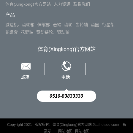
体育(Xingkong)官方网站
人力资源
联系我们
产品
减速机、齿轮箱
伸缩部
悬臂
齿轮
齿轮轴
齿圈
行星架
花键套
花键轴
驱动链轮、驱动轮
体育(Xingkong)官方网站
邮箱
电话
0510-83833330
Copyright 2021 版权所有：体育(Xingkong)官方网站 //daihoiseo.com/ 备
案号：
网站地图
网站地图