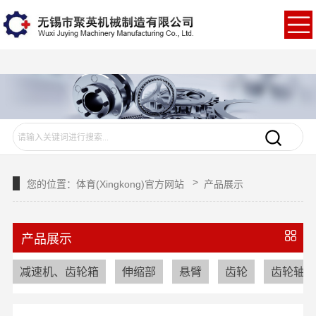
体育(Xingkong)官方网站
>
您的位置：
体育(Xingkong)官方网站
产品展示
产品展示
减速机、齿轮箱
伸缩部
悬臂
齿轮
齿轮轴、