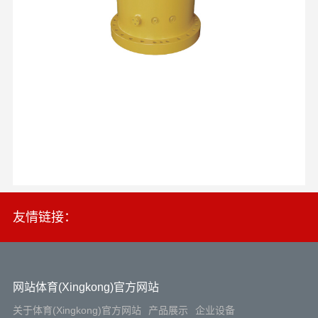
友情链接：
网站体育(Xingkong)官方网站
关于体育(Xingkong)官方网站
产品展示
企业设备