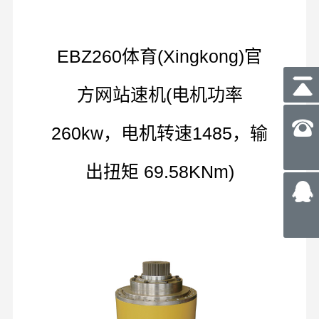
EBZ260体育(Xingkong)官
方网站速机(电机功率
260kw，电机转速1485，输
出扭矩 69.58KNm)