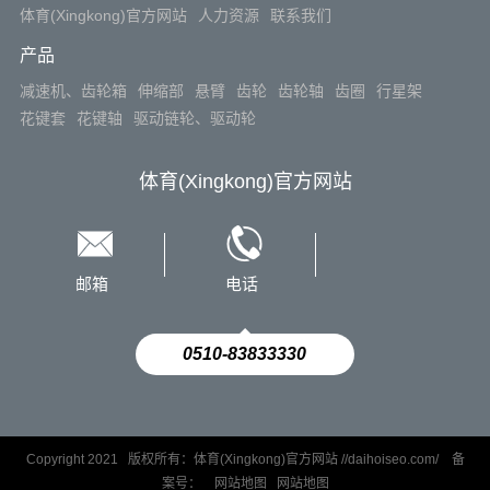
体育(Xingkong)官方网站
人力资源
联系我们
产品
减速机、齿轮箱
伸缩部
悬臂
齿轮
齿轮轴
齿圈
行星架
花键套
花键轴
驱动链轮、驱动轮
体育(Xingkong)官方网站
邮箱
电话
0510-83833330
Copyright 2021 版权所有：体育(Xingkong)官方网站 //daihoiseo.com/ 备
案号：
网站地图
网站地图