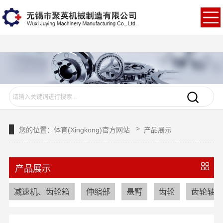
体育(Xingkong)官方网站
>
您的位置：
体育(Xingkong)官方网站
产品展示
产品展示
减速机、齿轮箱
伸缩部
悬臂
齿轮
齿轮轴、