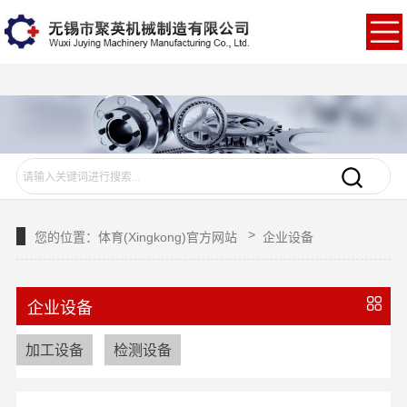
体育(Xingkong)官方网站
>
您的位置：
体育(Xingkong)官方网站
企业设备
企业设备
加工设备
检测设备