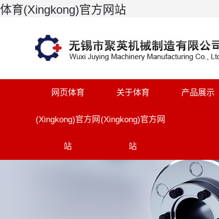
体育(Xingkong)官方网站
网页体育
关于体育
产品展示
(Xingkong)官方网
(Xingkong)官方网
站
站