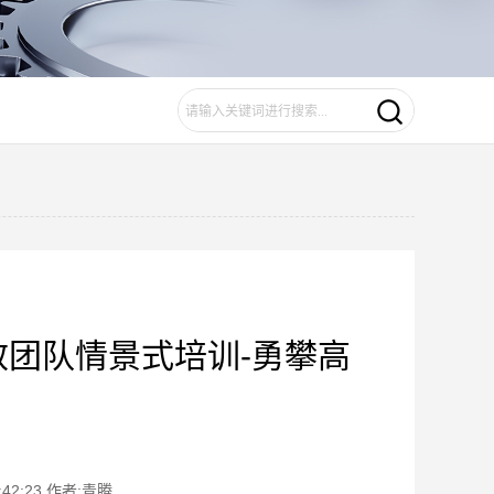
高绩效团队情景式培训-勇攀高
:42:23 作者:青腾