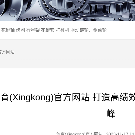
、花键轴
齿圈
行星架
花键套
打桩机
驱动链轮、驱动轮
g)官方网站
育(Xingkong)官方网站 打造
峰
体育(Xingkong)官方网站 2023-11-17 11