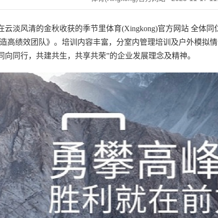
在云淡风清的金秋收获的季节里体育(Xingkong)官方网站 全
造高绩效团队》。培训内容丰富，分室内管理培训及户外模拟情
同向同行，共建共生，共享共荣”的企业发展理念及精神。