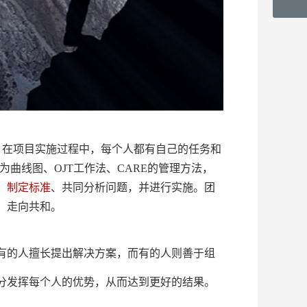
。
在项目实施过程中，每个人都有自己的任务和
行为曲线图、OJT工作法
、
CARE的管理方法，
、制定标准
、共同分析问题，并进行实施。团
，走向共和。
有的人擅长提出解决方案，而有的人则善于组
分发挥每个人的优势，从而达到更好的结果。