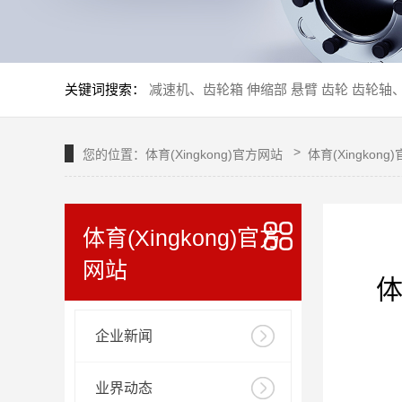
关键词搜索：
减速机、齿轮箱
伸缩部
悬臂
齿轮
齿轮轴
>
您的位置：
体育(Xingkong)官方网站
体育(Xingkon
体育(Xingkong)官方
网站
体
企业新闻
业界动态