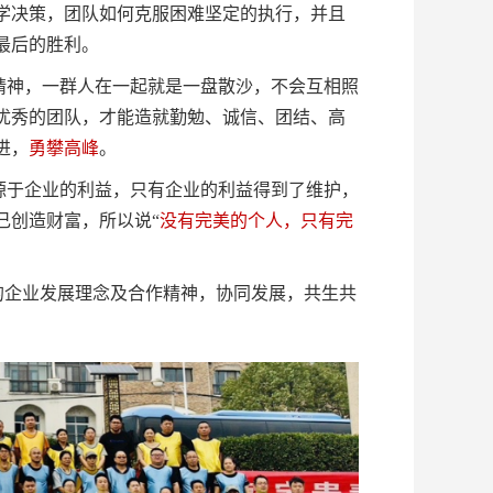
学决策，团队如何克服困难坚定的执行，并且
最后的胜利。
精神，一群人在一起就是一盘散沙，不会互相照
优秀的团队，才能造就勤勉、诚信、团结、高
进，
勇攀高峰
。
源于企业的利益，只有企业的利益得到了维护，
己创造财富，所以说
“
没有完美的个人，只
有完
的企业发展理念及合作精神，协同发展，共生共