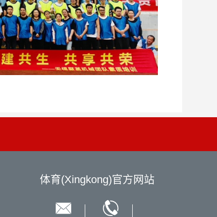
体育(Xingkong)官方网站