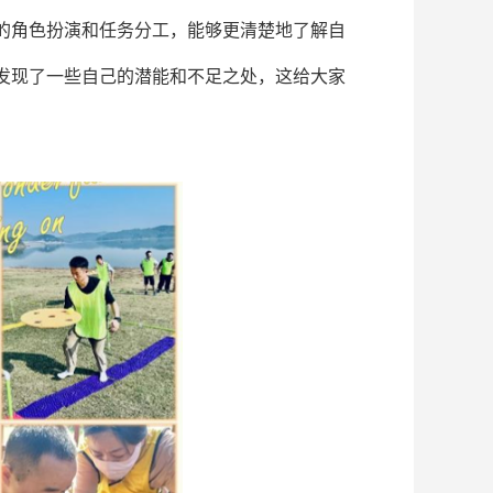
的角色扮演和任务分工，能够更清楚地了解自
发现了一些自己的潜能和不足之处，这给
大家