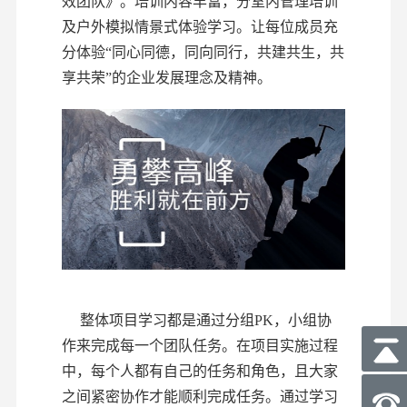
效团队》。培训内容丰富，分室内管理培训
及户外模拟情景式体验学习。让每位成员充
分体验
“同心同德，同向同行，共建共生，共
享共荣”的企业发展理念及精神。
整体项目学习都是通过分组
P
K
，小组协
作来完成每一个团队任务。
在项目实施过程
中，每个人都有自己的任务和角色，且大家
之间紧密协作才能顺利完成任务。通过学习