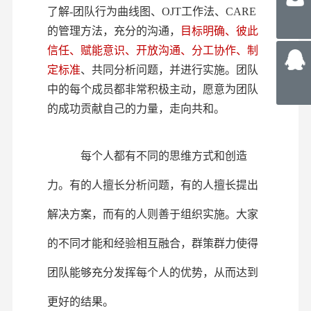
了解
-团队行为曲线图、OJT工作法
、
CARE
的管理方法，充分的沟通，
目标明确、彼此
信任、赋能意识、开放沟通、分工协作、制
定标准
、共同分析问题，并进行实施。团队
中的每个成员都非常积极主动，愿意为团队
的成功贡献自己的力量，走向共和。
每个人都有不同的思维方式和创造
力。有的人擅长分析问题，有的人擅长提出
解决方案，而有的人则善于组织实施。大家
的不同才能和经验相互融合，群策群力使得
团队能够充分发挥每个人的优势，从而达到
更好的结果。