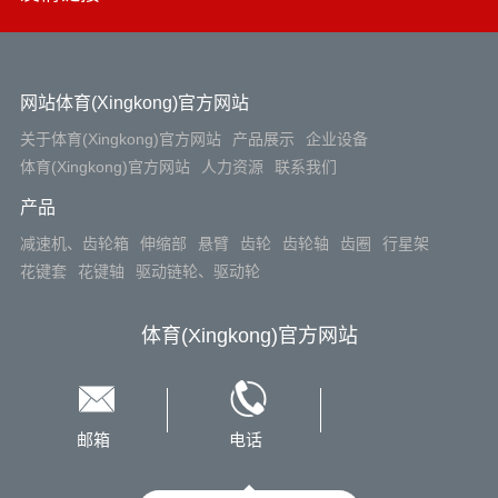
网站体育(Xingkong)官方网站
关于体育(Xingkong)官方网站
产品展示
企业设备
体育(Xingkong)官方网站
人力资源
联系我们
产品
减速机、齿轮箱
伸缩部
悬臂
齿轮
齿轮轴
齿圈
行星架
花键套
花键轴
驱动链轮、驱动轮
体育(Xingkong)官方网站
邮箱
电话