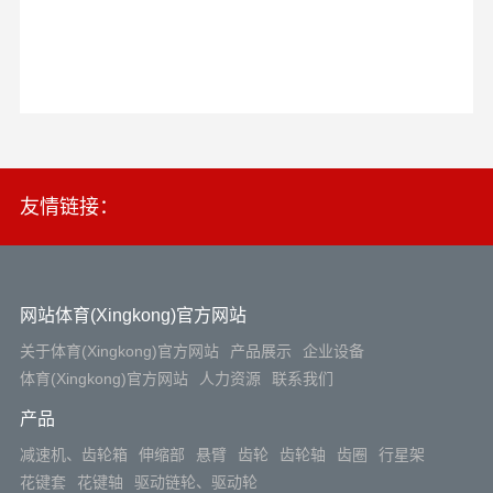
友情链接：
网站体育(Xingkong)官方网站
关于体育(Xingkong)官方网站
产品展示
企业设备
体育(Xingkong)官方网站
人力资源
联系我们
产品
减速机、齿轮箱
伸缩部
悬臂
齿轮
齿轮轴
齿圈
行星架
花键套
花键轴
驱动链轮、驱动轮