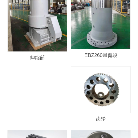
EBZ260悬臂段
伸缩部
齿轮