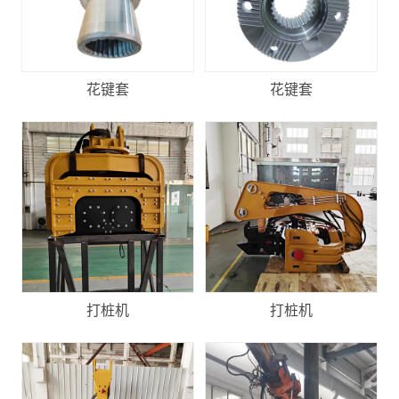
花键套
花键套
打桩机
打桩机