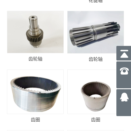
花键轴
齿轮轴
齿轮轴
齿圈
齿圈