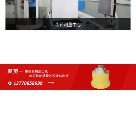
齿轮测量中心