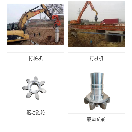
打桩机
打桩机
驱动链轮
驱动链轮