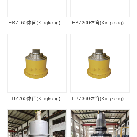
EBZ160体育(Xingkong)官
EBZ200体育(Xingkong)官
方网站
方网站
EBZ260体育(Xingkong)官
EBZ360体育(Xingkong)官
方网站
方网站