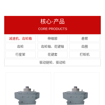
核心·产品
CORE·PRODUCTS
减速机、齿轮箱
伸缩部
悬臂
齿轮
齿轮轴、花键轴
齿圈
行星架
花键套
打桩机
驱动链轮、驱动轮