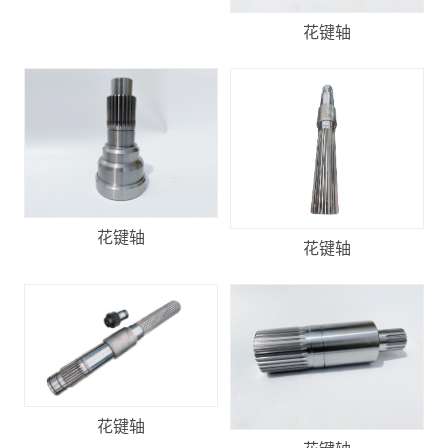
花键轴
花键轴
花键轴
花键轴